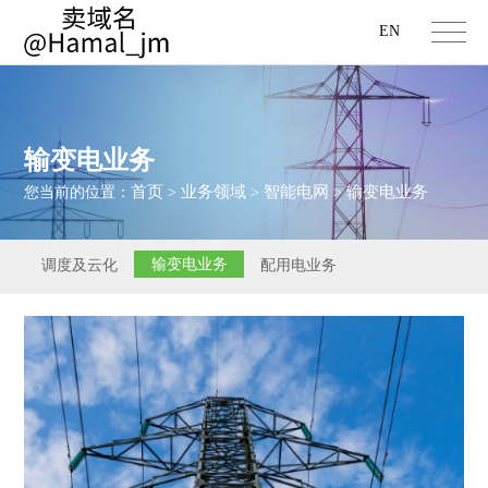
EN
输变电业务
首页
业务领域
智能电网
输变电业务
您当前的位置：
>
>
>
输变电业务
调度及云化
配用电业务