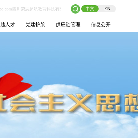
中文
EN
卓越人才
党建护航
供应链管理
信息公开
士后工作站
人才理念
职业成长
校园招聘
社会招聘
招聘动态
党建在线
教育实践
供应链介绍
供应链合作
基本信息
管理架构
人事薪酬
经营成果
重大事项