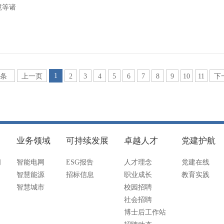
境等诸
1
6条
上一页
2
3
4
5
6
7
8
9
10
11
下
业务领域
可持续发展
卓越人才
党建护航
闻
智能电网
ESG报告
人才理念
党建在线
智慧能源
招标信息
职业成长
教育实践
智慧城市
校园招聘
社会招聘
博士后工作站