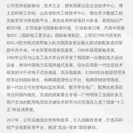
公司坚持创新驱动，技术立企，拥有国家认定企业技术中心、博
士后科研工作站、山东省软件工程技术中心、烟台市大数据工程
实验室等18类创新平台，承担各类科研项目30多项，获得知识产
权993项，主导或参与国家标准91项、行业标准25项，代表中国参
加IEC（国际电工委员会）国际标准制定。上世纪70年代研发的
RDG-8型光电式纸带输入机为我国发射运载火箭试验配套成功荣
获中共中央、中央军委和国务院嘉奖，1980年获国家银质奖。
1982年公司与山东工业大学合作开发了我国第一台微机电力远动
设备，推动中国电力实现跨越式发展。综合应用新一代信息技术
研发的10千伏电子式传感器、高压电能表、E2800综合能源管理系
统等达到国际领先，电网调度弹性云平台、电网营销管理系统、
新一代自主可控变电站监控系统、数字孪生电厂、配网自愈系统
等达到国内领先，完成的国家重点专项—广州明珠工业园区多元
用户互动的配用电系统关键技术研究与示范项目入选了国家“十三
五”科技成果展。
2017年，公司实施混合所有制改革，引入战略投资者，打造高科
技产业创新投资平台，推进“实业+资本”双轮驱动。