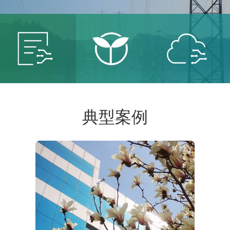
智能
智慧
智慧
典型案例
电网
能源
城市
服务智
保卫青
建设智
能电网
山绿水
慧城市
共创低
共建美
共享智
碳未来
丽中国
能生活